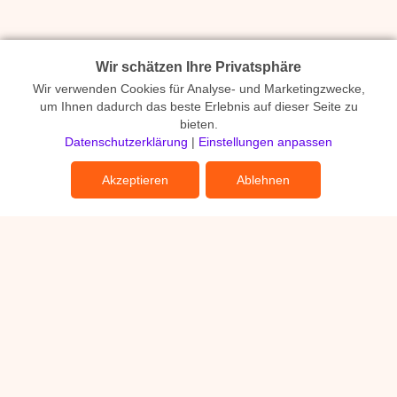
Wir schätzen Ihre Privatsphäre
Wir verwenden Cookies für Analyse- und Marketingzwecke,
um Ihnen dadurch das beste Erlebnis auf dieser Seite zu
bieten.
Datenschutzerklärung
|
Einstellungen anpassen
Akzeptieren
Ablehnen
Michaela Raeth kreativpartnerin.ch
Wangenerstrasse 14
8307 Effretikon
+41 76 430 95 75