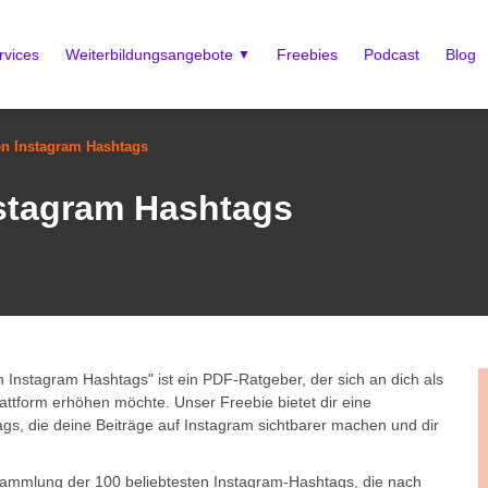
rvices
Weiterbildungsangebote
Freebies
Podcast
Blog
ten Instagram Hashtags
nstagram Hashtags
n Instagram Hashtags" ist ein PDF-Ratgeber, der sich an dich als
lattform erhöhen möchte. Unser Freebie bietet dir eine
gs, die deine Beiträge auf Instagram sichtbarer machen und dir
Sammlung der 100 beliebtesten Instagram-Hashtags, die nach